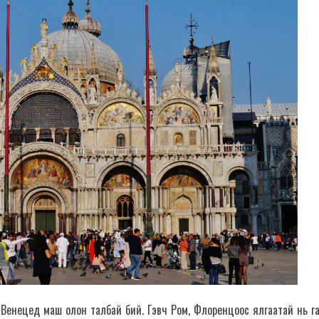
 Венецед маш олон талбай бий. Гэвч Ром, Флоренцоос ялгаатай нь гаг