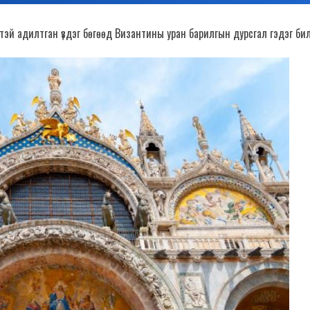
мтэй адилтган үздэг бөгөөд Византины уран барилгын дурсгал гэдэг бил