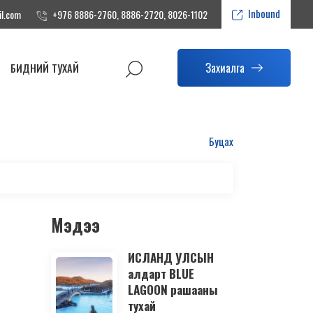
Inbound
il.com
+976 8886-2760, 8886-2720, 8026-1102
Захиалга
БИДНИЙ ТУХАЙ
Буцах
Мэдээ
ИСЛАНД УЛСЫН
алдарт BLUE
LAGOON рашааны
тухай