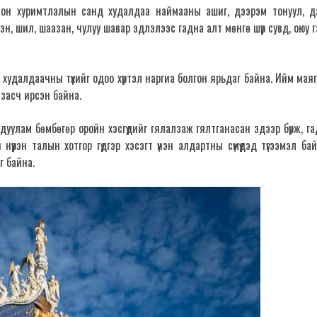
осон хуримтлалын санд худалдаа наймааны ашиг, дээрэм тонуул, д
н, шил, шаазан, чулуу шавар эдлэлээс гадна алт мөнгө шүр сувд, оюу 
худалдаачны түүхийг одоо хүртэл наргиа болгон ярьдаг байна. Ийм мая
 засч ирсэн байна.
дуулам бөмбөгөр оройн хэсгүүдийг гялалзаж гялтганасан эдээр бүрж, г
үүрэн талын хотгор гүдгэр хэсэгт үнэн алдартны сүмүүдэд түгээмэл ба
г байна.