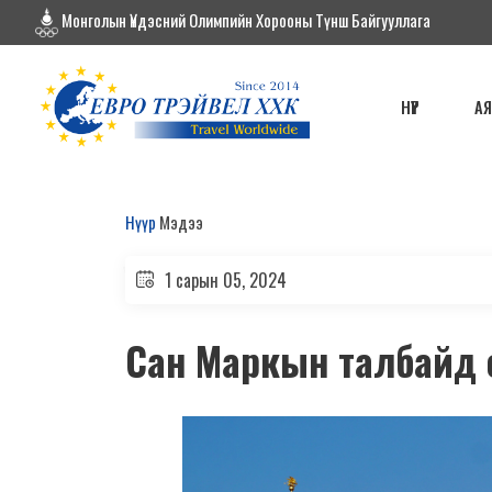
Монголын Үндэсний Олимпийн Хорооны Түнш Байгууллага
НҮҮР
А
Нүүр
Мэдээ
1 сарын 05, 2024
Сан Маркын талбайд 