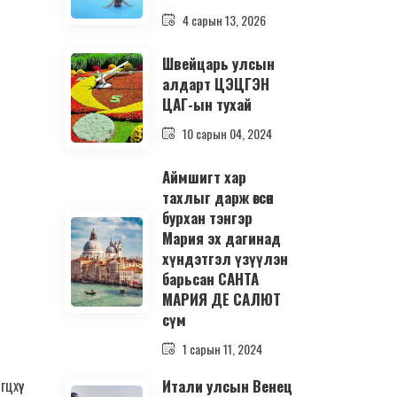
4 сарын 13, 2026
Швейцарь улсын
алдарт ЦЭЦГЭН
ЦАГ-ын тухай
10 сарын 04, 2024
Аймшигт хар
тахлыг дарж өгсөн
бурхан тэнгэр
Мария эх дагинад
хүндэтгэл үзүүлэн
барьсан САНТА
МАРИЯ ДЕ САЛЮТ
сүм
1 сарын 11, 2024
Итали улсын Венец
цхүү