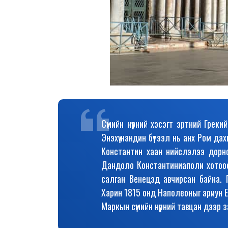
Сүмийн нүүрний хэсэгт эртний Грек
Энэхүү нандин бүтээл нь анх Ром д
Константин хаан нийслэлээ дорно
Дандоло Константиниаполи хотоос
салган Венецэд авчирсан байна. 
Харин 1815 онд Наполеоныг ариун 
Маркын сүмийн нүүрний тавцан дээр за