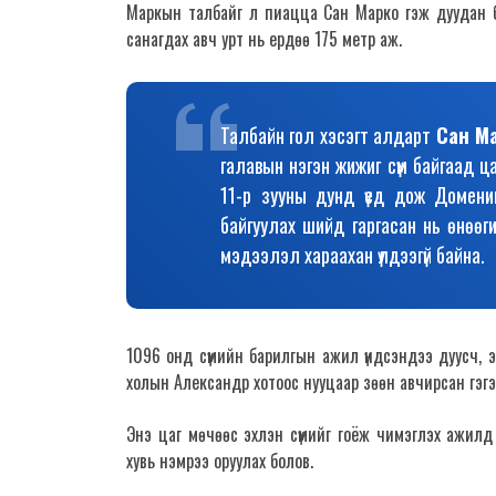
Маркын талбайг л пиацца Сан Марко гэж дуудан бу
санагдах авч урт нь ердөө 175 метр аж.
Талбайн гол хэсэгт алдарт
Сан Ма
галавын нэгэн жижиг сүм байгаад ц
11-р зууны дунд үед дож Домени
байгуулах шийд гаргасан нь өнөөг
мэдээлэл хараахан үлдээгүй байна.
1096 онд сүмийн барилгын ажил үндсэндээ дуусч, эн
холын Александр хотоос нууцаар зөөн авчирсан гэ
Энэ цаг мөчөөс эхлэн сүмийг гоёж чимэглэх ажилд
хувь нэмрээ оруулах болов.