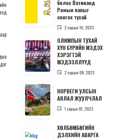
болох Ватиканд
айн
Ромын папыг
гээд
сонгох тухай
2 сарын 10, 2023
гаар
ОЛИМПЫН ТУХАЙ
ХҮН БҮРИЙН МЭДЭХ
ХЭРЭГТЭЙ
адна
МЭДЭЭЛЛҮҮД
йдаг
2 сарын 08, 2023
НОРВЕГИ УЛСЫН
АЯЛАЛ ЖУУЛЧЛАЛ
1 сарын 01, 2023
ХӨЛБӨМБӨГИЙН
ДЭЛХИЙН АВАРГА