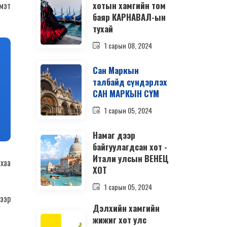
хотын хамгийн том
мэт
баяр КАРНАВАЛ-ын
тухай
1 сарын 08, 2024
Сан Маркын
талбайд сүндэрлэх
САН МАРКЫН СҮМ
1 сарын 05, 2024
Намаг дээр
байгуулагдсан хот -
Итали улсын ВЕНЕЦ
 хаа
ХОТ
1 сарын 05, 2024
гээр
Дэлхийн хамгийн
жижиг хот улс