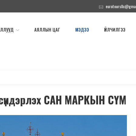
eurotoursllc@gma
ЯЛЛУУД
АЯЛЛЫН ЦАГ
МЭДЭЭ
ҮЙЛЧИЛГЭЭ
сүндэрлэх САН МАРКЫН СҮМ