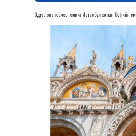
Эдүгээ энэ гоёмсог сүмийг Истамбул хотын Софийн сү