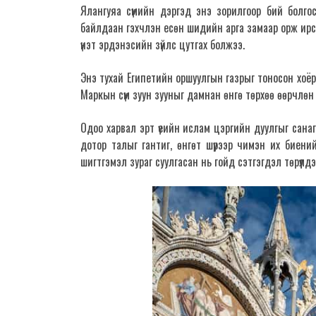
Ялангуяа сүмийн дэргэд энэ зорилгоор бий болг
байлдаан гэхчлэн есөн шидийн арга замаар орж ирсэ
үнэт эрдэнэсийн зүйлс цутгах болжээ.
Энэ тухай Египетийн оршуулгын газрыг тоносон хоёр 
Маркын сүм зуун зууныг дамнан өнгө төрхөө өөрчлөн
Одоо харвал эрт үеийн ислам цэргийн дуулгыг санаг
дотор талыг гантиг, өнгөт шүрээр чимэн их биений н
шигтгэмэл зураг суулгасан нь гойд сэтгэгдэл төрүүлдэ