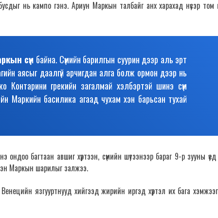
сдыг нь кампо гэнэ. Ариун Маркын талбайг анх харахад нүсэр том 
ркын сүм
байна. Сүмийн барилгын суурин дээр аль эрт
агийн аясыг даалгүй арчигдан алга болж ормон дээр нь
ко Контарини грекийн загалмай хэлбэртэй шинэ сүм
ийн Маркийн басилика агаад чухам хэн барьсан тухай
э ондоо багтаан авшиг хүртээн, сүмийн шүтээнээр бараг 9-р зууны үед
гээн Маркын шарилыг залжээ.
 Венецийн язгууртнууд хийгээд жирийн иргэд хүртэл их бага хэмжээ