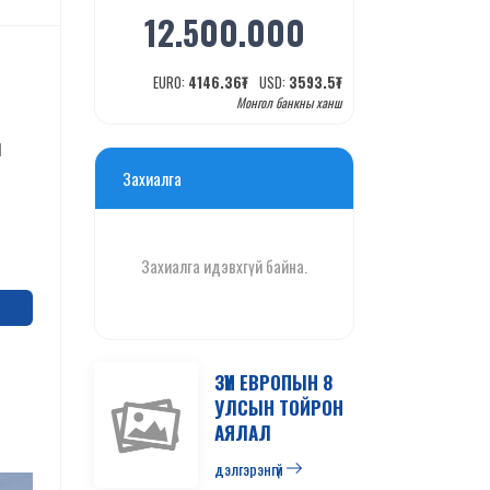
12.500.000
EURO:
4146.36
₮
USD:
3593.5
₮
Монгол банкны ханш
Н
Захиалга
Захиалга идэвхгүй байна.
ЗҮҮН ЕВРОПЫН 8
УЛСЫН ТОЙРОН
АЯЛАЛ
дэлгэрэнгүй