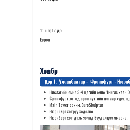
11 шөнө, 12 өдөр
Европ
Хөтөлбөр
Өдөр 1. Улаанбаатар - Франкфурт - Нюрнб
Нислэгийн өмнө 3-4 цагийн өмнө Чингис хаан 
Франкфурт хотод орон нутгийн цагаар хүрэлцэ
Main Tower орчим, EuroSkulptur
Нюрнберг хотруу хөдөлнө.
Нюрнберг хот дахь зочид буудалдаа амарна.