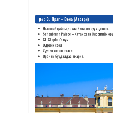
Өдөр 3. Праг – Вена (Австри)
Өглөөний цайны дараа Вена хотруу хөдөлнө.
Schonbrunn Palace – Хатан хаан Сиссигийн ор
St. Stephen's сүм
Өдрийн хоол
Хуучин хотын аялал
Орой нь буудалдаа амарна.