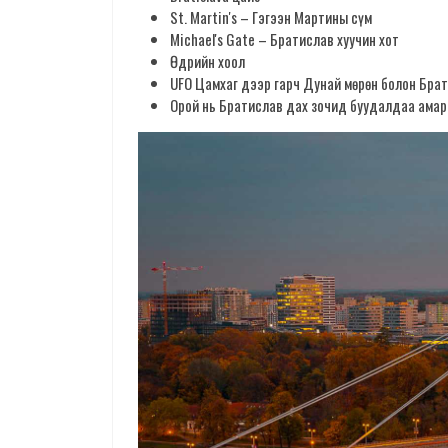
St. Martin's – Гэгээн Мартины сүм
Michael's Gate – Братислав хуучин хот
Өдрийн хоол
UFO Цамхаг дээр гарч Дунай мөрөн болон Бра
Орой нь Братислав дах зочид буудалдаа амар