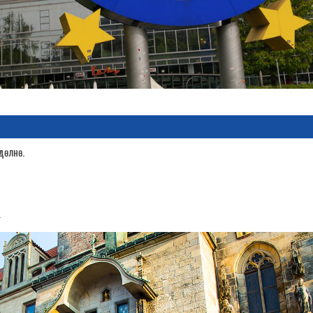
дөлнө.
.