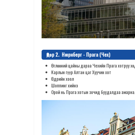
Өдөр 2. Нюрнберг - Прага (Чех)
Өглөөний цайны дараа Чехийн Прага хотруу хө
Карлын гүүр Алтан цаг Хуучин хот
Өдрийн хоол
Шоппинг хийнэ
Орой нь Прага хотын зочид буудалдаа амарна