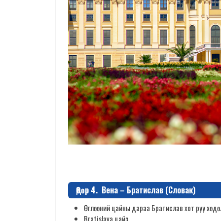
Өдөр 4. Вена – Братислав (Словак)
Өглөөний цайны дараа Братислав хот руу хөдө
Bratislava цайз