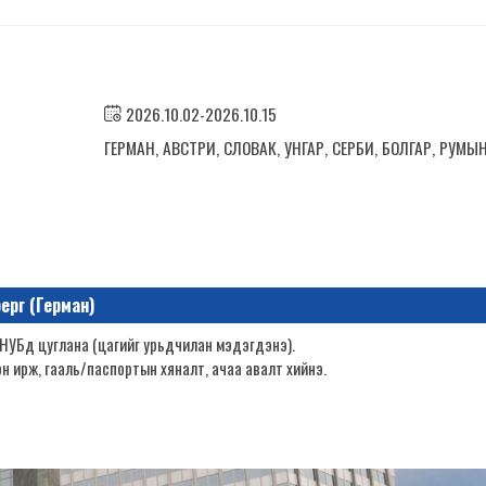
2026.10.02-2026.10.15
ГЕРМАН, АВСТРИ, СЛОВАК, УНГАР, СЕРБИ, БОЛГАР, РУМЫ
ерг (Герман)
ОНУБд цуглана (цагийг урьдчилан мэдэгдэнэ).
н ирж, гааль/паспортын хяналт, ачаа авалт хийнэ.