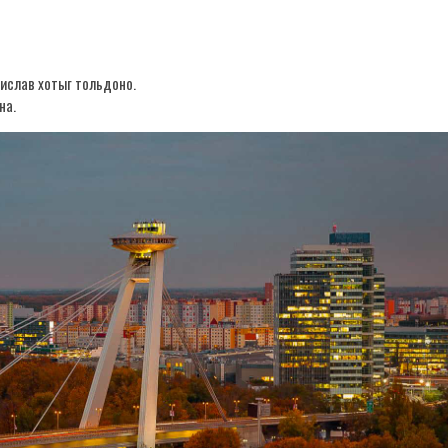
тислав хотыг тольдоно.
на.