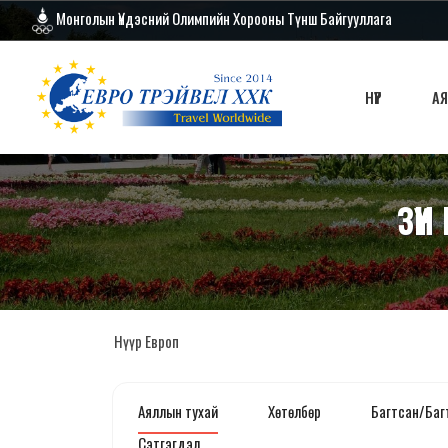
Монголын Үндэсний Олимпийн Хорооны Түнш Байгууллага
НҮҮР
А
ЗҮҮ
Нүүр
Европ
Аяллын тухай
Хөтөлбөр
Багтсан/Баг
Сэтгэгдэл