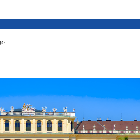
Хайх
дон