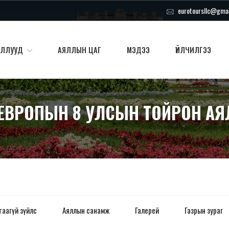
eurotoursllc@gma
ЯЛЛУУД
АЯЛЛЫН ЦАГ
МЭДЭЭ
ҮЙЛЧИЛГЭЭ
Н ЕВРОПЫН 8 УЛСЫН ТОЙРОН А
таагүй зүйлс
Аяллын санамж
Галерей
Газрын зураг