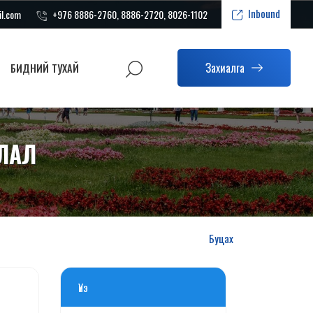
Inbound
il.com
+976 8886-2760, 8886-2720, 8026-1102
Захиалга
БИДНИЙ ТУХАЙ
ЯЛАЛ
Буцах
Үнэ