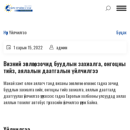
Нүүр
Үйлчилгээ
Буцах
1 сарын 15, 2022
админ
Визний зөвлөгөө, зочид буудлын захиалга, онгоцны
тийз, аялалын даатгалын үйлчилгээ
Манай хамт олон аялагч танд визаны зөвлөгөө өгөхөөс гадна зочид
буудлын захиалга хийх, онгоцны тийз захиалга, аяллын даатгалд
даатгуулах үйлчилгээ үзүүлэхээс гадна Европын холбооны улсуудад аялах
аяллын тохилог автобус түрээсийн үйлчилгээ үзүүлж байна.
Үйлчилгээ