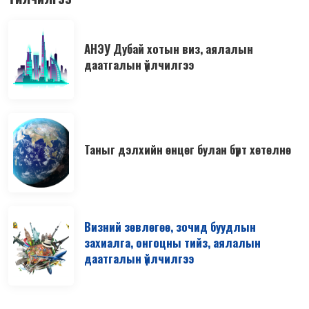
АНЭУ Дубай хотын виз, аялалын
даатгалын үйлчилгээ
Таныг дэлхийн өнцөг булан бүрт хөтөлнө
Визний зөвлөгөө, зочид буудлын
захиалга, онгоцны тийз, аялалын
даатгалын үйлчилгээ