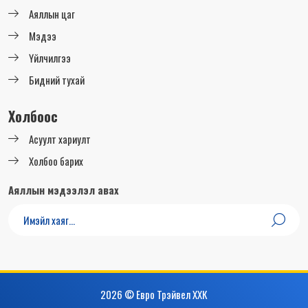
Аяллын цаг
Мэдээ
Үйлчилгээ
Бидний тухай
Холбоос
Асуулт хариулт
Холбоо барих
Аяллын мэдээлэл авах
2026 © Евро Трэйвел ХХК